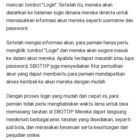
mencari tombol "Login". Setelah itu, mereka akan
diarahkan ke halaman login dimana mereka diminta untuk
memasukkan informasi akun mereka seperti username dan
password.
Setelah mengisi informasi akun, para pemain hanya perlu
mengklik tombol "Login" dan mereka akan segera masuk
ke dalam akun mereka. Apabila terdapat masalah atau lupa
password, SBOTOP juga menyediakan fitur pemulihan
akun yang dapat membantu para pemain mendapatkan
akses kembali ke akun mereka dengan mudah.
Dengan proses login yang mudah dan cepat ini, para
pemain tidak perlu menghabiskan waktu lama untuk bisa
memasang taruhan di SBOTOP. Mereka dapat langsung
menikmati berbagai jenis taruhan yang disediakan, seperti
judi bola, dan merasakan keseruan serta keuntungan dari
perjudian online.