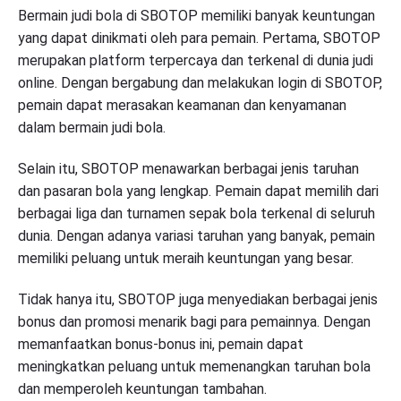
Bermain judi bola di SBOTOP memiliki banyak keuntungan
yang dapat dinikmati oleh para pemain. Pertama, SBOTOP
merupakan platform terpercaya dan terkenal di dunia judi
online. Dengan bergabung dan melakukan login di SBOTOP,
pemain dapat merasakan keamanan dan kenyamanan
dalam bermain judi bola.
Selain itu, SBOTOP menawarkan berbagai jenis taruhan
dan pasaran bola yang lengkap. Pemain dapat memilih dari
berbagai liga dan turnamen sepak bola terkenal di seluruh
dunia. Dengan adanya variasi taruhan yang banyak, pemain
memiliki peluang untuk meraih keuntungan yang besar.
Tidak hanya itu, SBOTOP juga menyediakan berbagai jenis
bonus dan promosi menarik bagi para pemainnya. Dengan
memanfaatkan bonus-bonus ini, pemain dapat
meningkatkan peluang untuk memenangkan taruhan bola
dan memperoleh keuntungan tambahan.