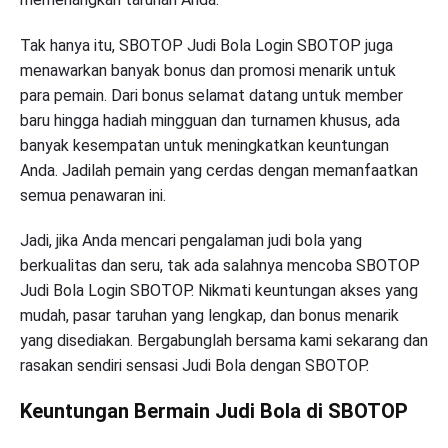
Tak hanya itu, SBOTOP Judi Bola Login SBOTOP juga
menawarkan banyak bonus dan promosi menarik untuk
para pemain. Dari bonus selamat datang untuk member
baru hingga hadiah mingguan dan turnamen khusus, ada
banyak kesempatan untuk meningkatkan keuntungan
Anda. Jadilah pemain yang cerdas dengan memanfaatkan
semua penawaran ini.
Jadi, jika Anda mencari pengalaman judi bola yang
berkualitas dan seru, tak ada salahnya mencoba SBOTOP
Judi Bola Login SBOTOP. Nikmati keuntungan akses yang
mudah, pasar taruhan yang lengkap, dan bonus menarik
yang disediakan. Bergabunglah bersama kami sekarang dan
rasakan sendiri sensasi Judi Bola dengan SBOTOP.
Keuntungan Bermain Judi Bola di SBOTOP