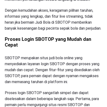
Dengan kemudahan akses, keragaman pilihan taruhan,
informasi yang lengkap, dan fitur live streaming, tidak
heran jika bermain Judi Bola di SBOTOP memberikan
banyak kesenangan bagi pecinta sepak bola dan perjudian.
Proses Login SBOTOP yang Mudah dan
Cepat
SBOTOP merupakan situs judi bola online yang
menyediakan layanan login SBOTOP dengan proses yang
mudah dan cepat. Dengan fitur-fitur yang disediakan oleh
SBOTOP, para pemain dapat dengan nyaman mengakses
dan memasang taruhan di platform ini.
Proses login SBOTOP sangatlah simpel dan dapat
diselesaikan dalam beberapa langkah saja. Pertama, para
pemain perlu mengunjungi situs resmi SBOTOP dan