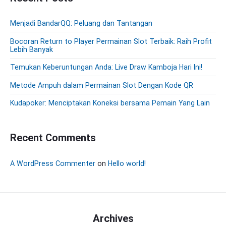
t
i
:
d
Menjadi BandarQQ: Peluang dan Tantangan
e
b
Bocoran Return to Player Permainan Slot Terbaik: Raih Profit
a
Lebih Banyak
r
Temukan Keberuntungan Anda: Live Draw Kamboja Hari Ini!
Metode Ampuh dalam Permainan Slot Dengan Kode QR
Kudapoker: Menciptakan Koneksi bersama Pemain Yang Lain
Recent Comments
A WordPress Commenter
on
Hello world!
Archives