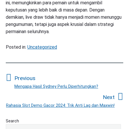
ini, memungkinkan para pemain untuk mengambil
keputusan yang lebih baik di masa depan. Dengan
demikian, live draw tidak hanya menjadi momen menunggu
pengumuman, tetapi juga aspek krusial dalam strategi
permainan seluruhnya.
Posted in:
Uncategorized
P
o
Previous
s
t
Mengapa Hasil Sydney Perlu Diperhitungkan?
P
n
r
Next
a
e
Rahasia Slot Demo Gacor 2024: Trik Anti Lag dan Maxwin!
N
v
v
e
i
i
P
x
Search
o
g
r
t