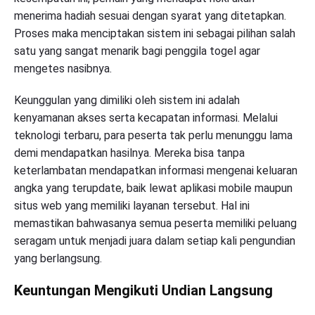
menerima hadiah sesuai dengan syarat yang ditetapkan.
Proses maka menciptakan sistem ini sebagai pilihan salah
satu yang sangat menarik bagi penggila togel agar
mengetes nasibnya.
Keunggulan yang dimiliki oleh sistem ini adalah
kenyamanan akses serta kecapatan informasi. Melalui
teknologi terbaru, para peserta tak perlu menunggu lama
demi mendapatkan hasilnya. Mereka bisa tanpa
keterlambatan mendapatkan informasi mengenai keluaran
angka yang terupdate, baik lewat aplikasi mobile maupun
situs web yang memiliki layanan tersebut. Hal ini
memastikan bahwasanya semua peserta memiliki peluang
seragam untuk menjadi juara dalam setiap kali pengundian
yang berlangsung.
Keuntungan Mengikuti Undian Langsung