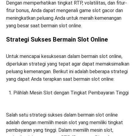
Dengan memperhatikan tingkat RTP, volatilitas, dan fitur-
fitur bonus, Anda dapat mengenali game slot gacor dan
meningkatkan peluang Anda untuk meraih kemenangan
yang besar saat bermain slot online.
Strategi Sukses Bermain Slot Online
Untuk mencapai kesuksesan dalam bermain slot online,
diperlukan strategi yang tepat agar dapat memaksimalkan
peluang kemenangan. Berikut ini adalah beberapa strategi
yang dapat Anda terapkan saat bermain slot online:
Pilihlah Mesin Slot dengan Tingkat Pembayaran Tinggi
Salah satu strategi sukses dalam bermain slot online
adalah dengan memilih mesin slot yang memiliki tingkat
pembayaran yang tinggi. Dalam memilih mesin slot,