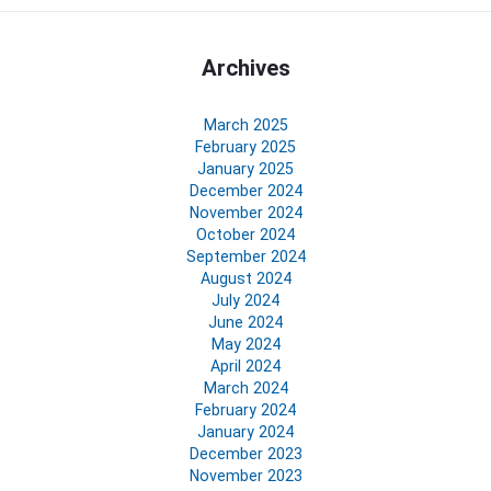
Archives
March 2025
February 2025
January 2025
December 2024
November 2024
October 2024
September 2024
August 2024
July 2024
June 2024
May 2024
April 2024
March 2024
February 2024
January 2024
December 2023
November 2023