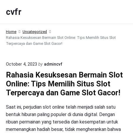
S
cvfr
k
i
p
Home
Uncategorized
t
Rahasia Kesuksesan Bermain Slot Online: Tips Memilih Situs Slot
o
Terpercaya dan Game Slot Gacor!
c
o
n
October 4, 2023
by
admincvf
t
Rahasia Kesuksesan Bermain Slot
e
Online: Tips Memilih Situs Slot
n
Terpercaya dan Game Slot Gacor!
t
Saat ini, perjudian slot online telah menjadi salah satu
bentuk hiburan paling populer di dunia digital. Dengan
ribuan permainan yang tersedia dan kesempatan untuk
memenangkan hadiah besar, tidak mengherankan bahwa