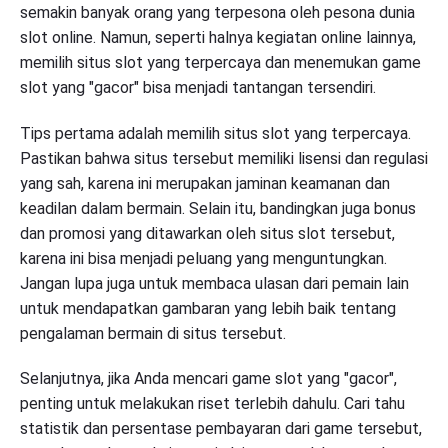
semakin banyak orang yang terpesona oleh pesona dunia
slot online. Namun, seperti halnya kegiatan online lainnya,
memilih situs slot yang terpercaya dan menemukan game
slot yang "gacor" bisa menjadi tantangan tersendiri.
Tips pertama adalah memilih situs slot yang terpercaya.
Pastikan bahwa situs tersebut memiliki lisensi dan regulasi
yang sah, karena ini merupakan jaminan keamanan dan
keadilan dalam bermain. Selain itu, bandingkan juga bonus
dan promosi yang ditawarkan oleh situs slot tersebut,
karena ini bisa menjadi peluang yang menguntungkan.
Jangan lupa juga untuk membaca ulasan dari pemain lain
untuk mendapatkan gambaran yang lebih baik tentang
pengalaman bermain di situs tersebut.
Selanjutnya, jika Anda mencari game slot yang "gacor",
penting untuk melakukan riset terlebih dahulu. Cari tahu
statistik dan persentase pembayaran dari game tersebut,