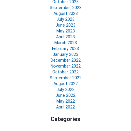
October 2023
September 2023
August 2023
July 2023
June 2023
May 2023
April 2023
March 2023
February 2023
January 2023
December 2022
November 2022
October 2022
September 2022
August 2022
July 2022
June 2022
May 2022
April 2022
Categories