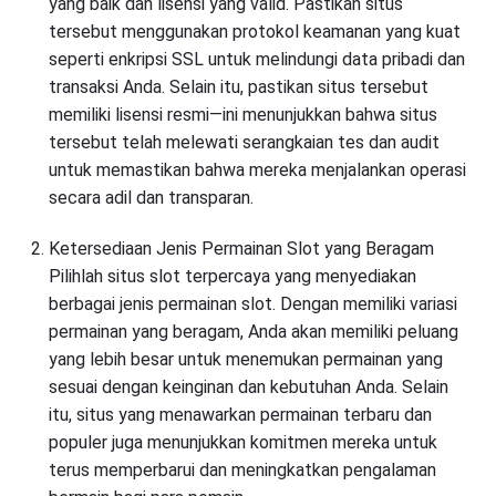
yang baik dan lisensi yang valid. Pastikan situs
tersebut menggunakan protokol keamanan yang kuat
seperti enkripsi SSL untuk melindungi data pribadi dan
transaksi Anda. Selain itu, pastikan situs tersebut
memiliki lisensi resmi—ini menunjukkan bahwa situs
tersebut telah melewati serangkaian tes dan audit
untuk memastikan bahwa mereka menjalankan operasi
secara adil dan transparan.
Ketersediaan Jenis Permainan Slot yang Beragam
Pilihlah situs slot terpercaya yang menyediakan
berbagai jenis permainan slot. Dengan memiliki variasi
permainan yang beragam, Anda akan memiliki peluang
yang lebih besar untuk menemukan permainan yang
sesuai dengan keinginan dan kebutuhan Anda. Selain
itu, situs yang menawarkan permainan terbaru dan
populer juga menunjukkan komitmen mereka untuk
terus memperbarui dan meningkatkan pengalaman