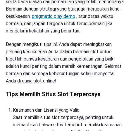
serta baca ulasan dari pemain lain yang telah mencobanya.
Bermain dengan strategi yang baik juga merupakan kunci
kesuksesan.
pragmatic play demo
, atur batas waktu
bermain, dan jangan tergoda untuk terus bermain jika
mengalami kekalahan yang beruntun.
Dengan mengikuti tips ini, Anda dapat meningkatkan
peluang kesuksesan Anda dalam bermain slot online.
Ingatlah bahwa kesabaran dan pengelolaan yang baik
adalah kunci penting dalam meraih kemenangan. Selamat
bermain dan semoga keberuntungan selalu menyertai
Anda di dunia slot online!
Tips Memilih Situs Slot Terpercaya
Keamanan dan Lisensi yang Valid
Saat memilih situs slot terpercaya, penting untuk
memastikan bahwa situs tersebut memiliki keamanan